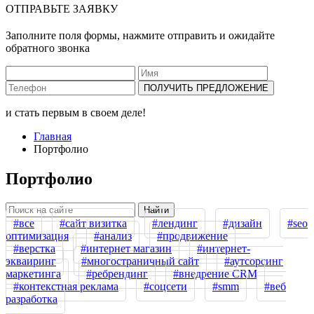
ОТПРАВЬТЕ ЗАЯВКУ
Заполните поля формы, нажмите отправить и ожидайте
обратного звонка
ПОЛУЧИТЬ ПРЕДЛОЖЕНИЕ
и стать первым в своем деле!
Главная
Портфолио
Портфолио
Найти
#все
#сайт визитка
#лендинг
#дизайн
#seo
оптимизация
#анализ
#продвижение
#верстка
#интернет магазин
#интернет-
экваиринг
#многостраничный сайт
#аутсорсинг
маркетинга
#ребрендинг
#внедрение CRM
#контекстная реклама
#соцсети
#smm
#веб
разработка