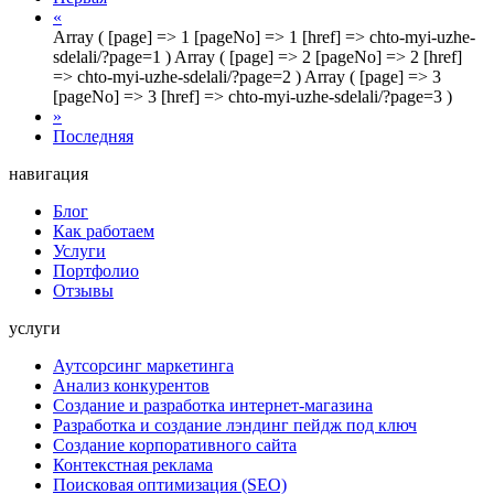
«
Array ( [page] => 1 [pageNo] => 1 [href] => chto-myi-uzhe-
sdelali/?page=1 ) Array ( [page] => 2 [pageNo] => 2 [href]
=> chto-myi-uzhe-sdelali/?page=2 ) Array ( [page] => 3
[pageNo] => 3 [href] => chto-myi-uzhe-sdelali/?page=3 )
»
Последняя
навигация
Блог
Как работаем
Услуги
Портфолио
Отзывы
услуги
Аутсорсинг маркетинга
Анализ конкурентов
Создание и разработка интернет-магазина
Разработка и создание лэндинг пейдж под ключ
Создание корпоративного сайта
Контекстная реклама
Поисковая оптимизация (SEO)